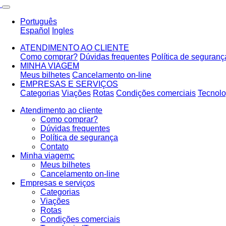
Português
Español
Ingles
ATENDIMENTO AO CLIENTE
Como comprar?
Dúvidas frequentes
Política de seguranç
MINHA VIAGEM
Meus bilhetes
Cancelamento on-line
EMPRESAS E SERVIÇOS
Categorias
Viações
Rotas
Condições comerciais
Tecnolo
Atendimento ao cliente
Como comprar?
Dúvidas frequentes
Política de segurança
Contato
Minha viagemc
Meus bilhetes
Cancelamento on-line
Empresas e serviços
Categorias
Viações
Rotas
Condições comerciais