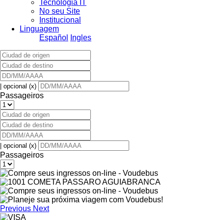
Tecnologia IT
No seu Site
Institucional
Linguagem
Español
Ingles
| opcional (x)
Passageiros
| opcional (x)
Passageiros
Previous
Next