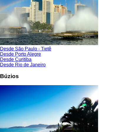
Desde São Paulo - Tietê
Desde Porto Alegre
Desde Curitiba
Desde Rio de Janeiro
Búzios