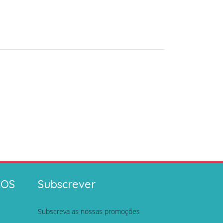
ÇOS
Subscrever
Subscreva as nossas promoções