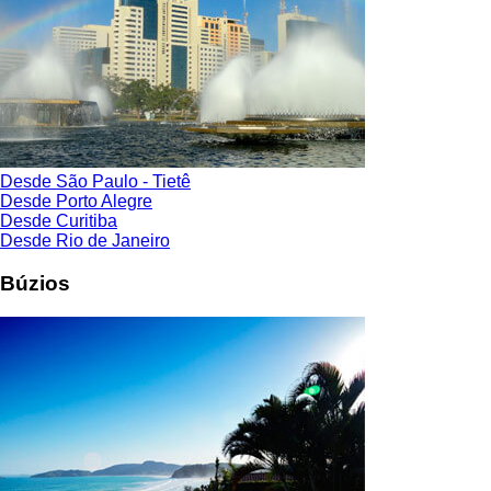
Desde São Paulo - Tietê
Desde Porto Alegre
Desde Curitiba
Desde Rio de Janeiro
Búzios