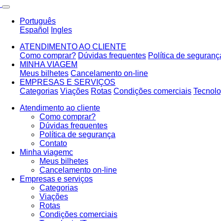
Português
Español
Ingles
ATENDIMENTO AO CLIENTE
Como comprar?
Dúvidas frequentes
Política de seguranç
MINHA VIAGEM
Meus bilhetes
Cancelamento on-line
EMPRESAS E SERVIÇOS
Categorias
Viações
Rotas
Condições comerciais
Tecnolo
Atendimento ao cliente
Como comprar?
Dúvidas frequentes
Política de segurança
Contato
Minha viagemc
Meus bilhetes
Cancelamento on-line
Empresas e serviços
Categorias
Viações
Rotas
Condições comerciais