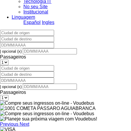
Tecnologia IT
No seu Site
Institucional
Linguagem
Español
Ingles
| opcional (x)
Passageiros
| opcional (x)
Passageiros
Previous
Next