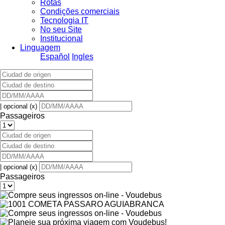
Rotas
Condições comerciais
Tecnologia IT
No seu Site
Institucional
Linguagem
Español
Ingles
| opcional (x)
Passageiros
| opcional (x)
Passageiros