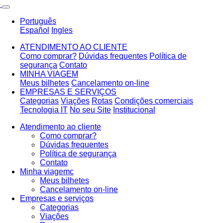
Português
Español
Ingles
ATENDIMENTO AO CLIENTE
Como comprar?
Dúvidas frequentes
Política de
segurança
Contato
MINHA VIAGEM
Meus bilhetes
Cancelamento on-line
EMPRESAS E SERVIÇOS
Categorias
Viações
Rotas
Condições comerciais
Tecnologia IT
No seu Site
Institucional
Atendimento ao cliente
Como comprar?
Dúvidas frequentes
Política de segurança
Contato
Minha viagemc
Meus bilhetes
Cancelamento on-line
Empresas e serviços
Categorias
Viações