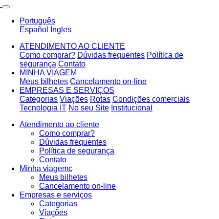
Português
Español
Ingles
ATENDIMENTO AO CLIENTE
Como comprar?
Dúvidas frequentes
Política de
segurança
Contato
MINHA VIAGEM
Meus bilhetes
Cancelamento on-line
EMPRESAS E SERVIÇOS
Categorias
Viações
Rotas
Condições comerciais
Tecnologia IT
No seu Site
Institucional
Atendimento ao cliente
Como comprar?
Dúvidas frequentes
Política de segurança
Contato
Minha viagemc
Meus bilhetes
Cancelamento on-line
Empresas e serviços
Categorias
Viações