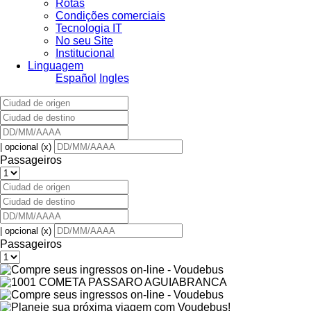
Rotas
Condições comerciais
Tecnologia IT
No seu Site
Institucional
Linguagem
Español
Ingles
| opcional (x)
Passageiros
| opcional (x)
Passageiros